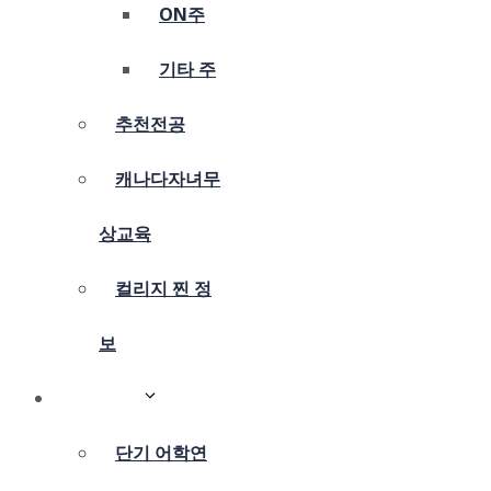
ON주
기타 주
추천전공
캐나다자녀무
상교육
컬리지 찐 정
보
어학연수
단기 어학연