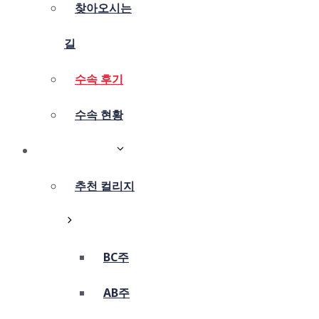
찾아오시는
길
수속 후기
수속 현황
캐나다컬리지
추천 컬리지
BC주
AB주