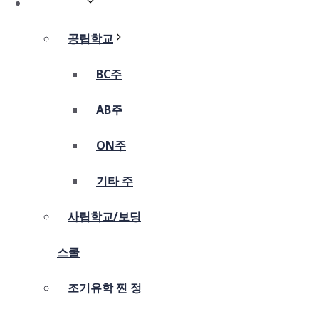
조기유학
공립학교
BC주
AB주
ON주
기타 주
사립학교/보딩
스쿨
조기유학 찐 정