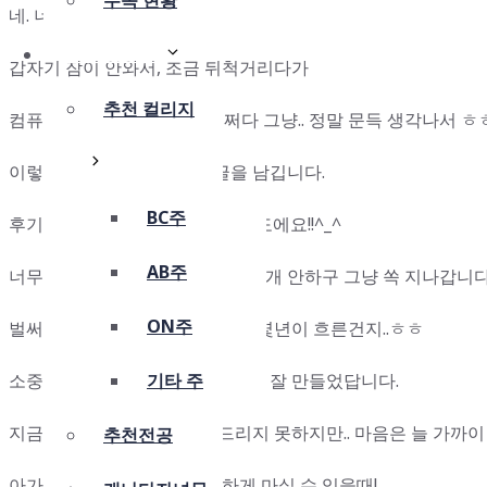
수속 현황
네. 너무 오랫만입니다.
캐나다컬리지
갑자기 잠이 안와서, 조금 뒤척거리다가
추천 컬리지
컴퓨터 앞에 앉았다가.. 또 어쩌다 그냥.. 정말 문득 생각나서 
이렇게 홈페이지 들어와서 글을 남깁니다.
BC주
후기라기 보다. 그냥 안부인사 정도에요!!^_^
AB주
너무 오랫만이라 염치없어 실명공개 안하구 그냥 쏙 지나갑니다 
ON주
벌써 원장님과 인연을 맺은 지도 몇년이 흐른건지..ㅎㅎ
소중한 인연으로 소중한 추억들을 잘 만들었답니다.
기타 주
지금은 예전만큼 자주 연락 드리지 못하지만.. 마음은 늘 가까이
추천전공
아가 태어나고, 술한잔 맘 편하게 마실 수 있을때!