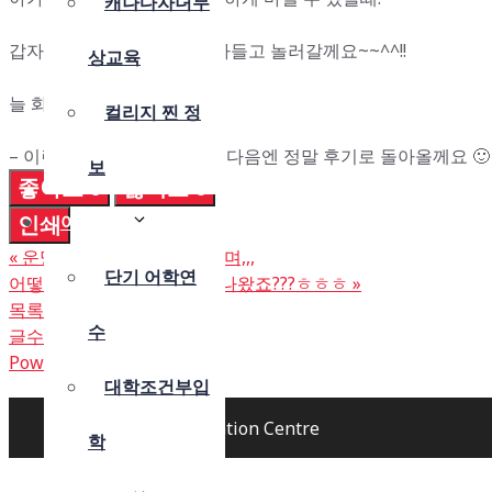
캐나다자녀무
갑자기 뿅~하고 와인 한병 사들고 놀러갈께요~~^^!!
상교육
늘 화이팅입니다~ㅎㅎㅎ
컬리지 찐 정
– 이런 안부글도.. 괜찮지요? 다음엔 정말 후기로 돌아올께요 🙂
보
좋아요
0
싫어요
0
인쇄
어학연수
«
운명같은 인연에 감사드리며,,,
단기 어학연
어떻게 비자가 이렇게 길게 나왔죠???ㅎㅎㅎ
»
목록보기
답글쓰기
수
글수정
글삭제
Powered by KBoard
대학조건부입
© 2026 YOUNG Education Centre
학