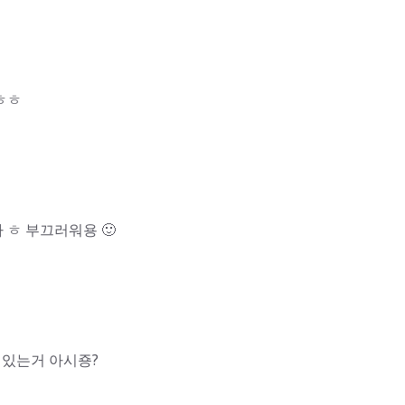
ㅎㅎㅎ
ㅎ 부끄러워용 🙂
 있는거 아시죵?