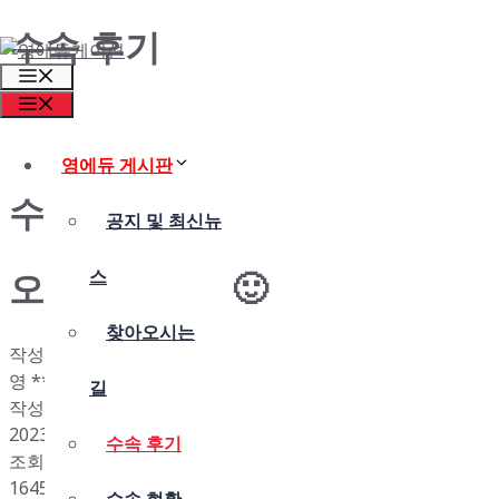
수속 후기
Skip
to
Menu
content
Menu
영에듀 게시판
수속 후기
공지 및 최신뉴
오랫만이에요 🙂
스
찾아오시는
작성자
영 **
길
작성일
2023-12-11 16:50
수속 후기
조회
1645