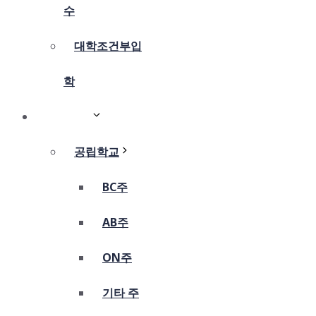
수
대학조건부입
학
조기유학
공립학교
BC주
AB주
ON주
기타 주