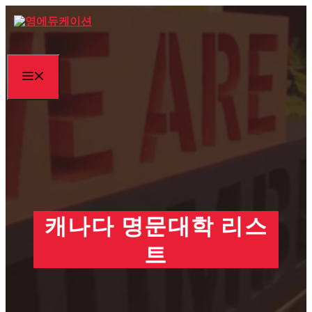
Skip
to
content
Menu
캐나다 명문대학 리스
트