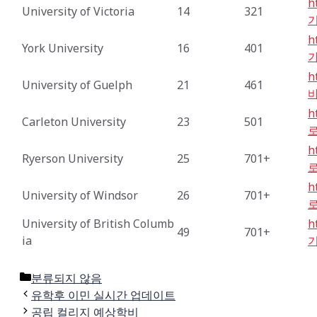
h
University of Victoria
14
321
h
York University
16
401
h
University of Guelph
21
461
h
Carleton University
23
501
h
Ryerson University
25
701+
h
University of Windsor
26
701+
University of British Columb
h
49
701+
ia
Categories
분류되지 않음
유학후 이민 실시간 업데이트
공립 컬리지 예상학비