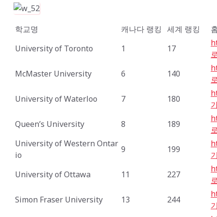
학교명
캐나다 랭킹
세계 랭킹
h
University of Toronto
1
17
h
McMaster University
6
140
h
University of Waterloo
7
180
h
Queen’s University
8
189
University of Western Ontar
h
9
199
io
h
University of Ottawa
11
227
h
Simon Fraser University
13
244